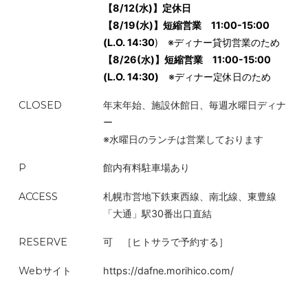
【8/12(水)】定休日
んのエゾシカのこと。春と夏はクリアな青草の香り、果実の甘みと
【8/19(水)】短縮営業 11:00-15:00
旨味をたっぷりと蓄えた秋、木の肌のような樽感のある香りで魅
(L.O. 14:30
) ※ディナー貸切営業のため
了する冬。北海道のくっきりとした四季の中で育まれシェフに「彼
【8/26(水)】短縮営業 11:00-15:00
が仕留めたシカは世界一」と言わしめるその肉質は大地をそのま
(L.O. 14:30)
※ディナー定休日のため
まいただくような、滋味にあふれている。
CLOSED
年末年始、施設休館日、毎週水曜日ディナ
ー
※水曜日のランチは営業しております
P
館内有料駐車場あり
ACCESS
札幌市営地下鉄東西線、南北線、東豊線
「大通」駅30番出口直結
RESERVE
可
［ヒトサラで予約する］
Webサイト
https://dafne.morihico.com/