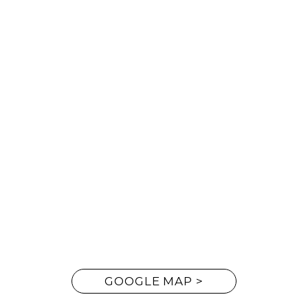
道
産素材とフレンチの繊細な技が融合すれば、どこにも負け
ない料理ができるという確信がある。歌劇場を有する施設にある
「森彦のフレンチ DAFNE」は海外からのアーティストやゲストの
利用も多い。そんな渡り鳥のような彼らに魅力を伝えることで、北
海道が世界に広まっていけば最高だ。
GOOGLE MAP >