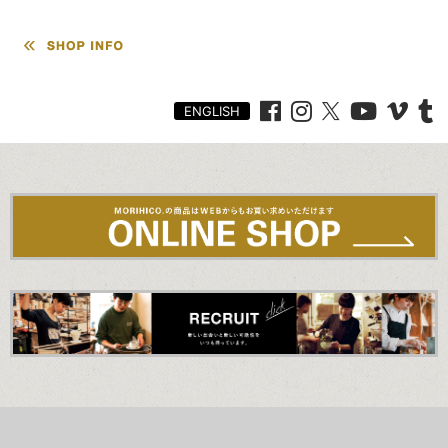
訪
ENGLISH
れたなら伝統料理のビスクをぜひ。年間を通じて様々な甲
殻類が旬を繋いでいく、海に囲まれた北海道。海老と蟹をベース
に、コンソメや貝類の旨味を凝縮させたスープには仕上げの発酵
バターと煮詰めたチェリー酒が芳醇に香る。20年に渡る試行錯誤
の末、シェフがたどり着いたスペシャリテ。うっとりするような海の
幸をご賞味あれ。