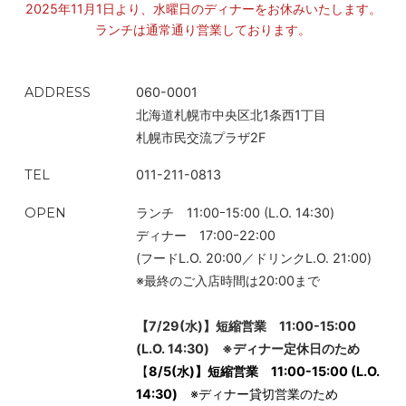
2025年11月1日より、水曜日のディナーをお休みいたします。
の香りをさらに引き立てる。そんな前後の余韻と繋がりをとても
ランチは通常通り営業しております。
大切にしている。
ADDRESS
060-0001
北海道札幌市中央区北1条西1丁目
札幌市民交流プラザ2F
TEL
011-211-0813
OPEN
ランチ 11:00ｰ15:00 (L.O. 14:30)
ディナー 17:00ｰ22:00
(フードL.O. 20:00／ドリンクL.O. 21:00)
※最終のご入店時間は20:00まで
【
7/29(
水
)
】短縮営業
11:00-15:00
(L.O. 14:30)
※ディナー定休日のため
【
8/5(水)】短縮営業 11:00-15:00 (L.O.
と
りわけ興味深かったのが、羊飼いでハンターでもある黒井さ
14:30)
※ディナー貸切営業のため