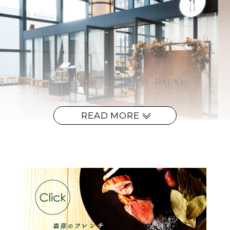
READ MORE
テ
ーマは“迎旬”。トラディショナルなフレンチをベースに、現代
的なエッセンスで再構築した料理に用いるのは、信頼のおける北
海道の食材。そしてその食材が旨味と香りのピークを迎えたタイミ
ングを逃さず、色彩も美しいひと皿に紡いでいく。生産者との対話
を重ね、テロワールの独自文化と、彼らならではの食べ方を学び