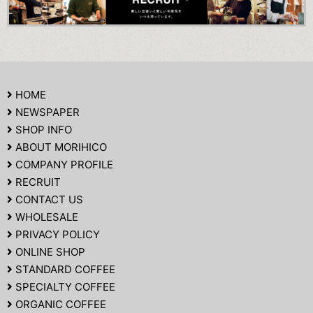
HOME
NEWSPAPER
SHOP INFO
ABOUT MORIHICO
COMPANY PROFILE
RECRUIT
店
CONTACT US
内でひときわ目を引くのが、スタイリッシュな晒しのカウンタ
WHOLESALE
ー。劇場で公演を行った演者や監督が来店し、そこに積み重なる
PRIVACY POLICY
サインが、今では大きな財産となっている。文化とは自由の象徴。
ONLINE SHOP
店名の「藝」の文字には、「人間の精神において内的に成長してい
STANDARD COFFEE
く、ある価値体験を植える」という意味を込めている。一杯のコー
SPECIALTY COFFEE
ヒーがこの場所、“MORIHICO.カルチャー”への入場チケットな
ORGANIC COFFEE