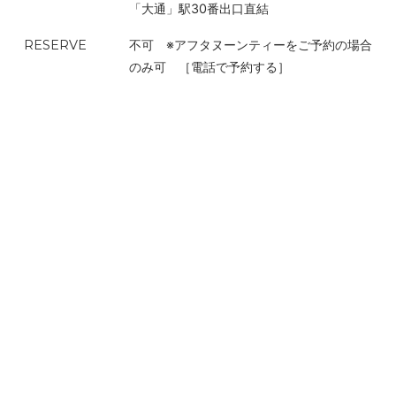
「大通」駅30番出口直結
RESERVE
不可 ※アフタヌーンティーをご予約の場合
天
のみ可
［電話で予約する］
井は宗教建築のアーキテクトで大事にされているといわれ
るが、それはカフェにとっても同じ。カフェは空想を楽しみ、ポジティ
ブになるための場所だからふと見上げても絵になるように設置し
たのが現代風のシャンデリア。ソファ席にゆったりと身を委ね、演劇
の余韻に浸り、あるいは誰かとその想いを共有する時間は格別
だ。