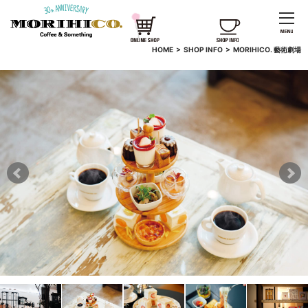
HOME
>
SHOP INFO
>
MORIHICO.
藝術劇場