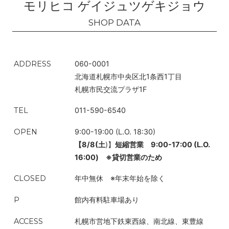
モリヒコ ゲイジュツゲキジョウ
「札
幌市図書・情報館」とカフェが一体となった空間は、相互
に本やコーヒーを持ち込むことが可能。公共施設にローカルなお
店が入店するのは稀なことだが、少なくとも札幌に、ローカルカル
ADDRESS
060-0001
チャーを大切にしている世界観を伝えているのは確かだ。
北海道札幌市中央区北1条西1丁目
札幌市民交流プラザ1F
TEL
011-590-6540
OPEN
9:00-19:00 (L.O. 18:30)
【8/8(土
)】
短縮営業 9
:00-17:00 (L.O.
16:00)
※貸切営業のため
CLOSED
年中無休 ※年末年始を除く
P
館内有料駐車場あり
ACCESS
札幌市営地下鉄東西線、南北線、東豊線