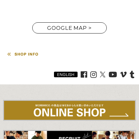
GOOGLE MAP >
ゆ
ったりと席を配置し、求めたのは居心地のよさ。実際に腰掛
けてレイアウトを組み、細部にまで心を配った。さりげなく散りばめ
ENGLISH
られたアンティークやドライフラワー、古いドアをリメイクした大きな
テーブル。《MORIHICO.》が目指したのはプロダクトとは反対側
にある自然的な美。一つひとつ異なることにこそ宿る、くつろぎの
空間。