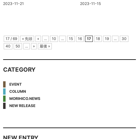
2023-11-21
2023-11-15
17 / 69
« 先頭
«
...
10
...
15
16
17
18
19
...
30
40
50
...
»
最後 »
CATEGORY
EVENT
COLUMN
MORIHICO.NEWS
NEW RELEASE
NEW ENTRY