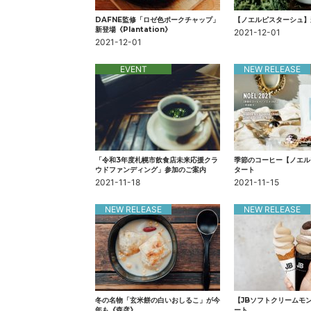
DAFNE監修「ロゼ色ポークチャップ」
【ノエルピスターシュ】
新登場《Plantation》
2021-12-01
2021-12-01
EVENT
NEW RELEASE
「令和3年度札幌市飲食店未来応援クラ
季節のコーヒー【ノエル
ウドファンディング」参加のご案内
タート
2021-11-18
2021-11-15
NEW RELEASE
NEW RELEASE
冬の名物「玄米餅の白いおしるこ」が今
【JBソフトクリームモ
年も《森彦》
ート