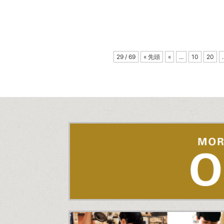
29 / 69
« 先頭
«
...
10
20
.