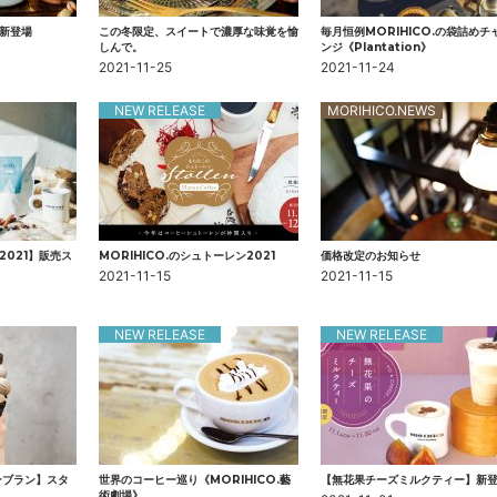
新登場
この冬限定、スイートで濃厚な味覚を愉
毎月恒例MORIHICO.の袋詰めチ
しんで。
ンジ 《Plantation》
2021-11-25
2021-11-24
NEW RELEASE
MORIHICO.NEWS
2021】販売ス
MORIHICO.のシュトーレン2021
価格改定のお知らせ
2021-11-15
2021-11-15
NEW RELEASE
NEW RELEASE
ンブラン】スタ
世界のコーヒー巡り《MORIHICO.藝
【無花果チーズミルクティー】新
術劇場》