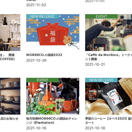
2021-11-01
2021-11-02
NEW RELEASE
EVENT
き」 開催
MORIHICO.の福袋2022
「Caffè da Morihico」トーク
&COFFEE》
ント開催
2021-10-26
2021-10-21
EVENT
NEW RELEASE
出店のお知らせ
毎月恒例MORIHICO.の袋詰めチャレ
季節のコーヒー【オペラ2021】販
ンジ 《Plantation》
タート
2021-10-18
2021-10-18