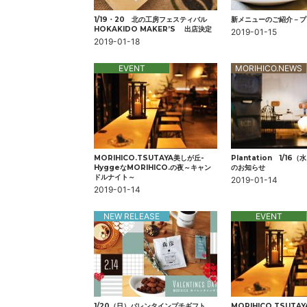
1/19・20 北の工房フェスティバル
新メニューのご紹介－プ
HOKAKIDO MAKER’S 出店決定
2019-01-15
2019-01-18
EVENT
MORIHICO.NEWS
MORIHICO.TSUTAYA美しが丘-
Plantation 1/1
HyggeなMORIHICO.の夜～キャン
のお知らせ
ドルナイト～
2019-01-14
2019-01-14
NEW RELEASE
EVENT
1/20（日）バレンタインプチギフト
MORIHICO.TSUTA