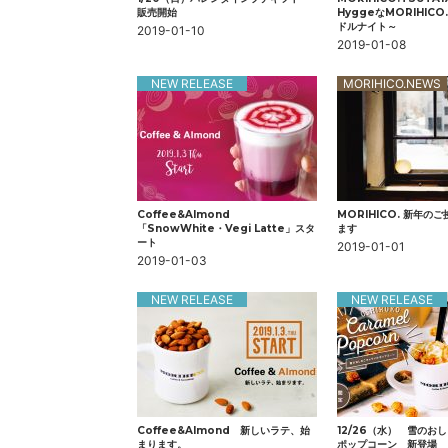
販売開始
HyggeなMORIHIC
ドルナイト～
2019-01-10
2019-01-08
NEW RELEASE
MORIHICO.NEWS
Coffee&Almond
MORIHICO. 新年の
「SnowWhite・Vegi Latte」スタ
ます
ート
2019-01-01
2019-01-03
NEW RELEASE
NEW RELEASE
Coffee&Almond 新しいラテ、始
12/26（水） 雪のお
まります。
ポップコーン 新登場