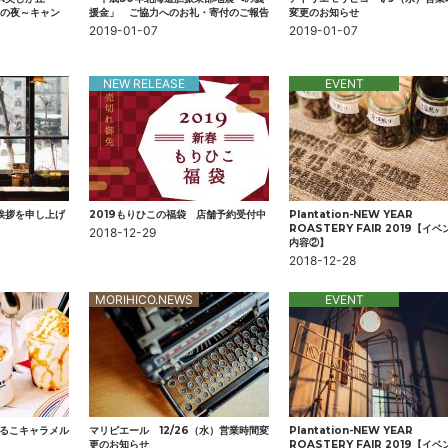
O.の夜～キャン
援金」 ご協力へのお礼・寄付のご報告
変更のお知らせ
2019-01-07
2019-01-07
NEW RELEASE
EVENT
ご挨拶を申し上げ
2019もりひこの福袋 店舗予約受付中
Plantation-NEW YEAR
ROASTERY FAIR 2019【イベ
2018-12-29
内容②】
2018-12-28
MORIHICO.NEWS
EVENT
しるこキャラメル
マリピエール 12/26（水）営業時間変
Plantation-NEW YEAR
更のお知らせ
ROASTERY FAIR 2019【イベ