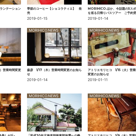
ランテーション
季節のコーヒー【ショコラティエ】 発
MORIHICO.ほか、今話題の5ス
売
を巡る日帰りバスツアー ご予約
2019-01-15
2019-01-14
MORIHICO.NEWS
MORIHICO.NEWS
6（水）営業時間変更
森彦 1/17（木）営業時間変更のお知ら
アトリエモリヒコ 1/15（火）営
せ
変更のお知らせ
2019-01-14
2019-01-11
MORIHICO.NEWS
MORIHICO.NEWS
YA美しが丘-
「平成30年北海道胆振東部地震への義
アトリエモリヒコ 1/9（水）営業