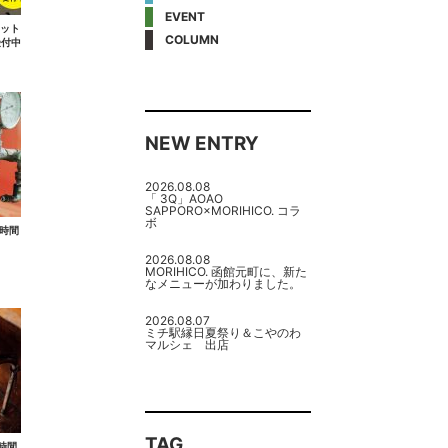
EVENT
ポット
COLUMN
受付中
NEW ENTRY
2026.08.08
「 3Q」AOAO
SAPPORO×MORIHICO. コラ
ボ
業時間
2026.08.08
MORIHICO. 函館元町に、新た
なメニューが加わりました。
2026.08.07
ミチ駅縁日夏祭り＆こやのわ
マルシェ 出店
TAG
時間