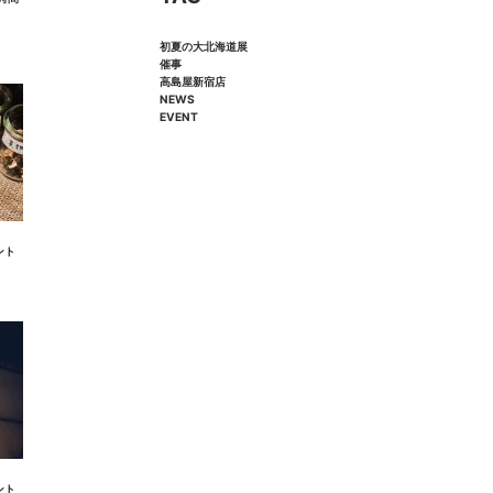
初夏の大北海道展
催事
高島屋新宿店
NEWS
EVENT
ント
ント