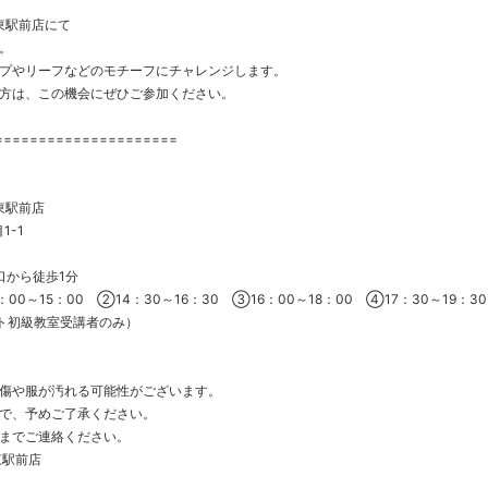
新道東駅前店にて
。
プやリーフなどのモチーフにチャレンジします。
方は、この機会にぜひご参加ください。
=====================
新道東駅前店
1-1
口から徒歩1分
：00～15：00 ②14：30～16：30 ③16：00～18：00 ④17：30～19：30
アート初級教室受講者のみ）
傷や服が汚れる可能性がございます。
で、予めご了承ください。
までご連絡ください。
道東駅前店