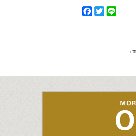
Faceboo
Twitte
Line
«
前