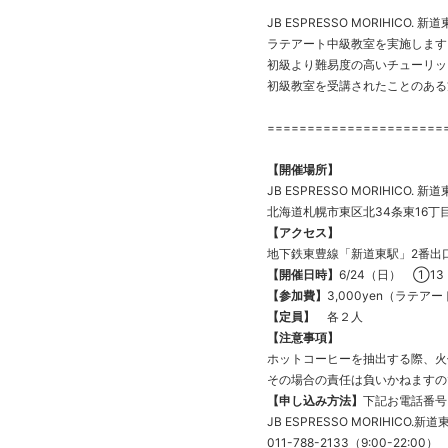
JB ESPRESSO MORIHICO. 
ラテアート中級教室を実施します
初級より難易度の高いチューリッ
初級教室を受講されたことのある
======================
【開催場所】
JB ESPRESSO MORIHICO. 
北海道札幌市東区北34条東16丁目
【アクセス】
地下鉄東豊線「新道東駅」2番出
【開催日時】
6/24（日） ①13
【参加費】
3,000yen（ラテ
【定員】
各２人
【注意事項】
ホットコーヒーを抽出する際、火
その場合の責任は負いかねますの
【申し込み方法】
下記お電話番号
JB ESPRESSO MORIHICO.新
011-788-2133（9:00-22:00）