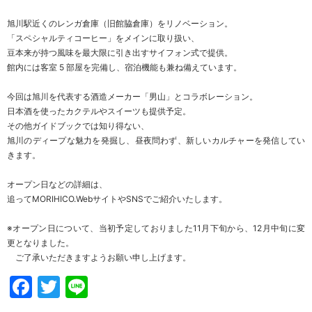
旭川駅近くのレンガ倉庫（旧館脇倉庫）をリノベーション。
「スペシャルティコーヒー」をメインに取り扱い、
豆本来が持つ風味を最大限に引き出すサイフォン式で提供。
館内には客室 5 部屋を完備し、宿泊機能も兼ね備えています。
今回は旭川を代表する酒造メーカー「男山」とコラボレーション。
日本酒を使ったカクテルやスイーツも提供予定。
その他ガイドブックでは知り得ない、
旭川のディープな魅力を発掘し、昼夜問わず、新しいカルチャーを発信してい
きます。
オープン日などの詳細は、
追ってMORIHICO.WebサイトやSNSでご紹介いたします。
※オープン日について、当初予定しておりました11月下旬から、12月中旬に変
更となりました。
ご了承いただきますようお願い申し上げます。
Facebook
Twitter
Line