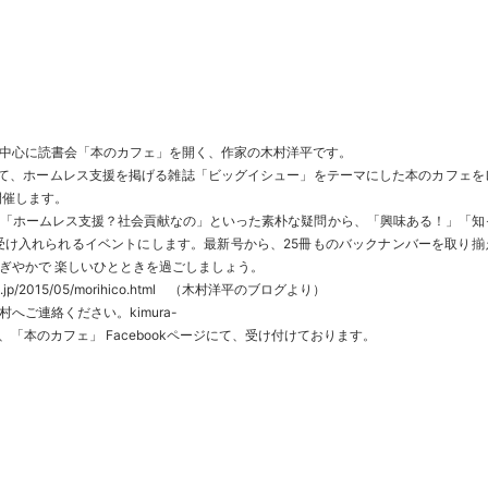
）
中心に読書会「本のカフェ」を開く、作家の木村洋平です。
ルニエにて、ホームレス支援を掲げる雑誌「ビッグイシュー」をテーマにした本のカフェを
開催します。
「ホームレス支援？社会貢献なの」といった素朴な疑問から、「興味ある！」「知
受け入れられるイベントにします。最新号から、25冊ものバックナンバーを取り揃
ぎやかで 楽しいひとときを過ごしましょう。
t.jp/2015/05/morihico.html
（木村洋平のブログより）
へご連絡ください。kimura-
）または、「本のカフェ」 Facebookページにて、受け付けております。
k
r