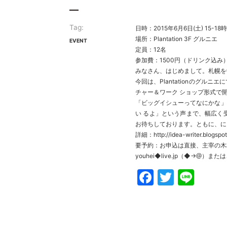
Tag:
日時：2015年6月6日(土) 15-18時
場所：Plantation 3F グルニエ
EVENT
定員：12名
参加費：1500円（ドリンク込み
みなさん、はじめまして。札幌を
今回は、Plantationのグ
チャー＆ワーク ショップ形式で
「ビッグイシューってなにかな」
い るよ」という声まで、幅広く
お待ちしております。ともに、に
詳細：
http://idea-writer.blogspo
要予約：お申込は直接、主宰の木村
youhei◆live.jp（◆→@
Faceboo
Twitte
Line