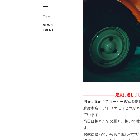
Tag:
NEWS
EVENT
————————–定員に達しま
Plantationにてコーヒー教室
森彦本店・アトリエモリヒコがネル
ています。
当日は挽きたての豆と、挽いて数
す。
お家に帰ってからも再現しやすい