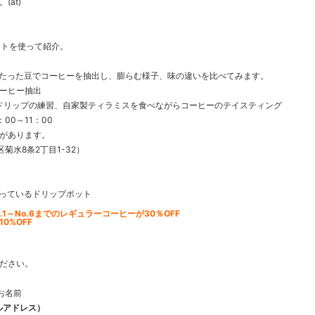
at)
キストを使って紹介。
たった豆でコーヒーを抽出し、膨らむ様子、味の違いを比べてみます。
ーヒー抽出
ドリップの練習、自家製ティラミスを食べながらコーヒーのテイスティング
：00～11：00
があります。
石区菊水8条2丁目1-32）
っているドリップポット
.1～No.6までのレギュラーコーヒーが30％OFF
0%OFF
ださい。
お名前
ルアドレス）