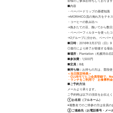
皆様のご参加お待ちしております。(
■内容
・ペーパードリップの基礎知識
→MORIHICO.流の淹れ方をテ
・コーヒーの飲み比べ
→挽きたての豆、挽いてから数日
・ペーパーフィルターを使ったコ
→2グループに分かれ、ペーパー
■日時
：2016年3月27日（日）9
◎進行により終了が前後する場合
■場所
：Plantation（札幌市白
■参加費
：1,500円
■定員：
8名
■持ち物：
お持ちの方は、普段使
＜当日限定特典＞
・CLUBモリヒコ会員登録で、No
・ランチをご利用で お食事料金1
■ご予約方法
メールより承ります。
ご予約時は以下の項目をお伝えく
①お名前（フルネーム）
※複数名でのご持参の方は全員の
②ご連絡先（お電話番号・メー