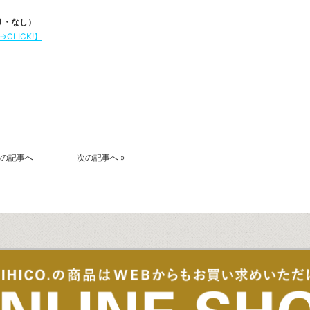
り・なし）
LICK!】
k
r
の記事へ
次の記事へ
»