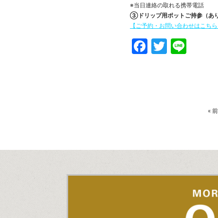
※当日連絡の取れる携帯電話
③ドリップ用ポットご持参（あ
【ご予約・お問い合わせはこちら→C
Faceboo
Twitte
Line
«
前