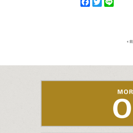
Faceboo
Twitte
Line
«
前