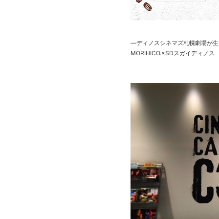
―ディノスシネマズ札幌劇場が生
MORIHICO.×SDスガイディノス