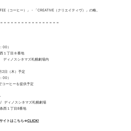
FFEE（コーヒー）」・「CREATIVE（クリエイティヴ）」の略。
＝＝＝＝＝＝＝＝＝＝＝＝＝＝＝＝＝
1：00）
西１丁目８番地
 ディノスシネマズ札幌劇場内
6月2日（木）予定
1：00）
でコーヒーを提供予定
>
/ ディノスシネマズ札幌劇場
３条西１丁目8番地
サイトはこちら⇒
CLICK!