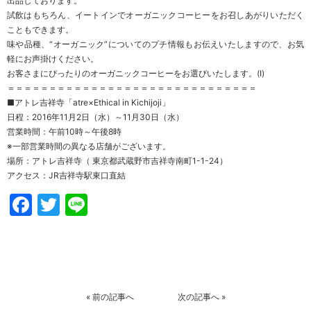
出品しております。
試飲はもちろん、イートインでオーガニックコーヒーをお召しあがりいただく
こともできます。
味や品種、“オーガニック”についてのプチ情報もお伝えいたしますので、お気
軽にお声掛けください。
お客さまにぴったりのオーガニックコーヒーをお選びいたします。(I)
＝＝＝＝＝＝＝＝＝＝＝＝＝＝＝＝＝＝＝＝＝＝＝＝＝＝＝＝＝＝
■アトレ吉祥寺「atre×Ethical in Kichijoji」
日程：2016年11月2日（水）～11月30日（水）
営業時間：午前10時～午後8時
※一部営業時間の異なる店舗がございます。
場所：アトレ吉祥寺（ 東京都武蔵野市吉祥寺南町1-1-24）
アクセス：JR吉祥寺駅東口直結
Facebook
Twitter
Line
«
前の記事へ
次の記事へ
»