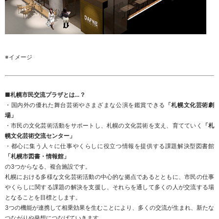
※イメージ
■札幌市民交流プラザとは…？
・国内外の優れた舞台芸術やさまざまな公演を鑑賞できる
「札幌文化芸術劇
場」
・市民の文化芸術活動をサポートし、札幌の文化芸術を支え、育てていく
「札
幌文化芸術交流センター」
・都心に集う人々に仕事やくらしに役立つ情報を提供する課題解決型図書館
「札幌市図書・情報館」
の3つからなる、複合施設です。
札幌における多様な文化芸術活動の中心的な拠点であるとともに、市民の仕事
やくらしに関する課題の解決を支援し、それらを通して多くの人が交流する場
となることを目標とします。
3つの機能が連携して相乗効果を生むことにより、多くの交流が生まれ、新たな
つながりや発想につなげていきます。