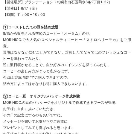
【開催場所】プランテーション（札幌市白石区菊水8条2丁目1-32）
【開催日】8/17（金）
【時間】11：00 – 18：00
①ローストしたての豆を詰め放題
8/15から販売される季節のコーヒー「オータム」の他、
MORIHICO.で大人気のスペシャルティコーヒー「ストロベリーモカ」をご用
意。
普段はなかなか飲むことができない、焙煎したてならではのフレッシュなコー
ヒーを味わってみたり、
逆に数日寝かせることで、自分好みのエイジングを探ってみたり、
コーヒーの楽しみ方がぐっと広がるはず。
今回は“詰め放題”でご購入できますので、
詰め方によってはかなりお得に購入できちゃいます。
②コーヒー豆 オリジナルパッケージ作成体験
MORIHICO.の豆のパッケージをオリジナルで作成できるブースが登場。
お子様に自由に描いていただき、
その日の記念にするのも良いですね。
メッセージを書いてお友だちやご家族に
プレゼントしてみても喜ばれると思います。
お子様から大人の方までお楽しみいただけます。