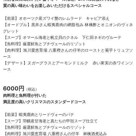
質の高い味わいをお楽しみいただけるスペシャルコース
【前菜】オホーツク産ズワイ蟹のレムラード キャビア添え
【オードブル】黒井さん蝦夷鹿肉の網脂包み 林檎酢とオニオンのヴィネ
グレット
【スープ】オマール海老と帆立貝のクネル 下仁田ネギのヴルーテ
【魚料理】厳選鮮魚とプチヴェールのリゾット
【肉料理】旭川愛恵育場 八重樫さんの仔羊のローストと菊芋トリュフソ
ース
【デザート】ヌガーグラスとアーモンドミルク 赤い果実の赤ワインソ
ース
6000円
（税込）
肉料理と魚料理が付いた
満足度の高いクリスマスのスタンダードコース
【前菜】蝦夷鹿肉とリードヴォーのパテ
【スープ】羽幌産甘海老と真たちの甲殻スープ仕立て
【魚料理】厳選鮮魚とプチヴェールのリゾット
【肉料理】旭川愛恵育場 八重樫さんの仔羊 林檎酒煮込み