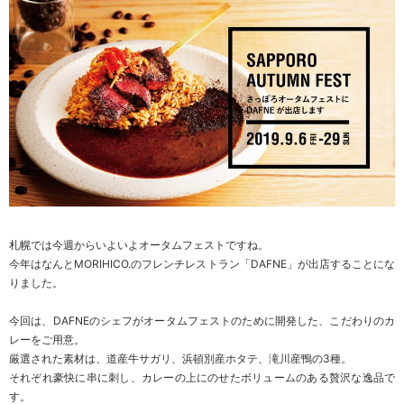
札幌では今週からいよいよオータムフェストですね。
今年はなんとMORIHICO.のフレンチレストラン「DAFNE」が出店することにな
りました。
今回は、DAFNEのシェフがオータムフェストのために開発した、こだわりのカ
レーをご用意。
厳選された素材は、道産牛サガリ、浜頓別産ホタテ、滝川産鴨の3種。
それぞれ豪快に串に刺し、カレーの上にのせたボリュームのある贅沢な逸品で
す。