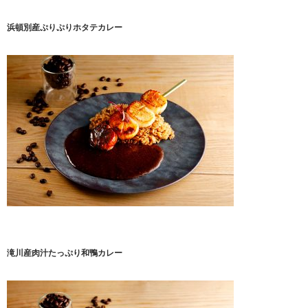
浜頓別産ぷりぷりホタテカレー
滝川産肉汁たっぷり和鴨カレー