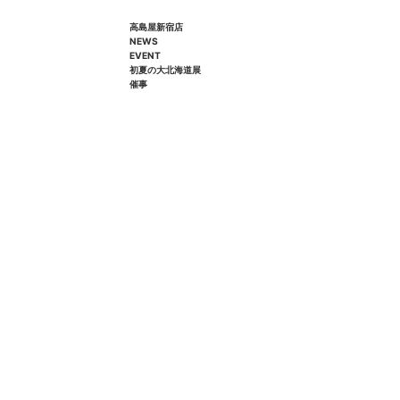
高島屋新宿店
NEWS
EVENT
初夏の大北海道展
催事