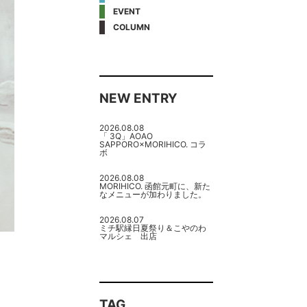
EVENT
COLUMN
NEW ENTRY
2026.08.08
「 3Q」AOAO
SAPPORO×MORIHICO. コラ
ボ
2026.08.08
MORIHICO. 函館元町に、新た
なメニューが加わりました。
2026.08.07
ミチ駅縁日夏祭り＆こやのわ
マルシェ 出店
TAG