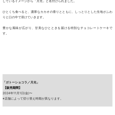
しているイメージから「月光」と名付けられました。
ひとくち食べると、濃厚なカカオの香りとともに、しっとりとした生地がふわ
りと口の中で溶けていきます。
豊かな風味が広がり、甘美なひとときを届ける特別なチョコレートケーキで
す。
「ガトーショコラ／月光」
【販売期間】
2024年11月1日(金)〜
※店舗によって切り替え時期が異なります。