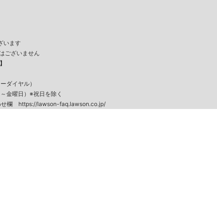
ざいます
扱いはございません
】
フリーダイヤル）
月～金曜日）※祝日を除く
合わせ欄
https://lawson-faq.lawson.co.jp/
k
r