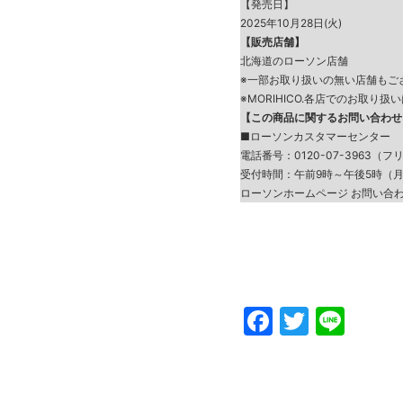
【発売日】
2025年10月28日(火)
【販売店舗】
北海道のローソン店舗
※一部お取り扱いの無い店舗もご
※MORIHICO.各店でのお取り
【この商品に関するお問い合わせ
■ローソンカスタマーセンター
電話番号：0120-07-3963（
受付時間：午前9時～午後5時（
ローソンホームページ お問い
Faceboo
Twitte
Line