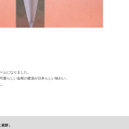
ームになりました。
可愛らしい金柑の蜜漬が日本らしい味わい。
に。
こ鏡餅」