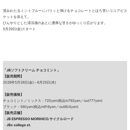
澄みわたるミントブルーにパリッと弾けるチョコレートとほろ苦いココアビス
ケットを添えて。
ひんやりとした清涼感のあとに濃厚な甘さがゆっくり広がります。
5月29日(金)スタート
「JBソフトクリーム チョコミント」
【販売期間】
2026年5月29日(金)～6月25日(木)
【販売価格】
チョコミント／ミックス：720yen(税込in792yen／out777yen)
ブラック：560yen(税込in616yen／out604yen)
【販売店舗】
・
JB ESPRESSO MORIHICO.サイクルロード
・
JBx college st.