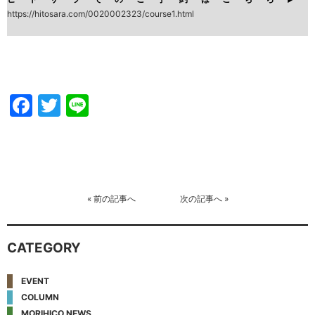
https://hitosara.com/0020002323/course1.html
Facebook
Twitter
Line
«
前の記事へ
次の記事へ
»
CATEGORY
EVENT
COLUMN
MORIHICO.NEWS