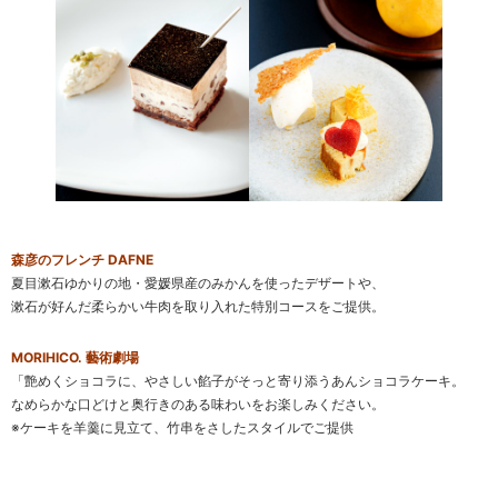
森彦のフレンチ DAFNE
夏目漱石ゆかりの地・愛媛県産のみかんを使ったデザートや、
漱石が好んだ柔らかい牛肉を取り入れた特別コースをご提供。
MORIHICO. 藝術劇場
「
艶めくショコラに、やさしい餡子がそっと寄り添うあんショコラケーキ。
なめらかな口どけと奥行きのある味わいをお楽しみください。
※ケーキを羊羹に見立て、竹串をさしたスタイルでご提供