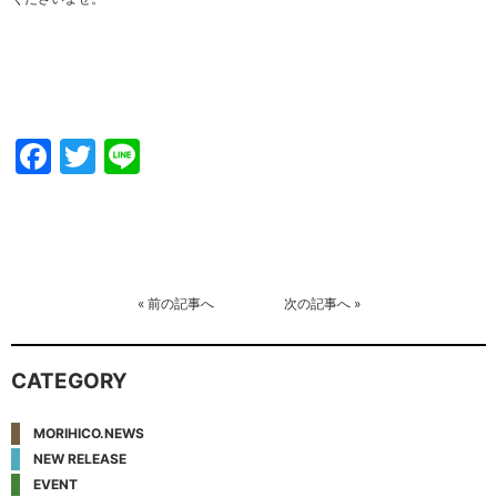
Facebook
Twitter
Line
«
前の記事へ
次の記事へ
»
CATEGORY
MORIHICO.NEWS
NEW RELEASE
EVENT