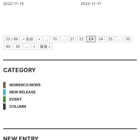
2022-11-15
2022-11-11
23 / 69
« 先頭
«
...
10
...
21
22
23
24
25
...
30
40
50
...
»
最後 »
CATEGORY
MORIHICO.NEWS
NEW RELEASE
EVENT
COLUMN
NEW ENTRY