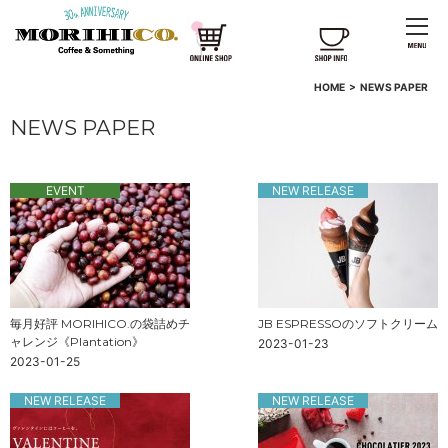
HOME
>
NEWS PAPER
NEWS PAPER
EVENT
NEW RELEASE
毎月好評 MORIHICO.の袋詰めチ
JB ESPRESSOのソフトクリーム
ャレンジ《Plantation》
2023-01-23
2023-01-25
NEW RELEASE
NEW RELEASE