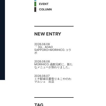
EVENT
COLUMN
NEW ENTRY
2026.08.08
「 3Q」AOAO
SAPPORO×MORIHICO. コラ
ボ
2026.08.08
MORIHICO. 函館元町に、新た
なメニューが加わりました。
2026.08.07
ミチ駅縁日夏祭り＆こやのわ
マルシェ 出店
TAG