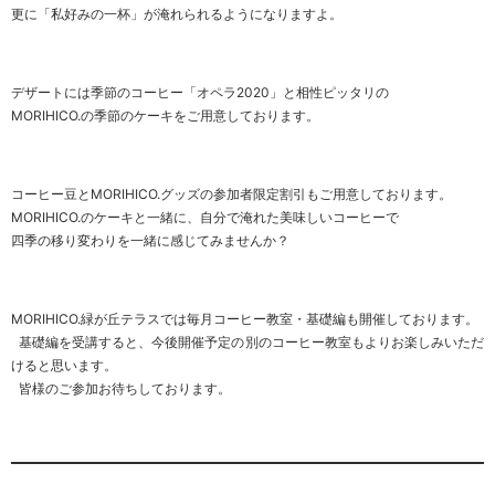
更に「私好みの一杯」が淹れられるようになりますよ。
デザートには季節のコーヒー「オペラ2020」と相性ピッタリの
MORIHICO.の季節のケーキをご用意しております。
コーヒー豆とMORIHICO.グッズの参加者限定割引もご用意しております。
MORIHICO.のケーキと一緒に、自分で淹れた美味しいコーヒーで
四季の移り変わりを一緒に感じてみませんか？
MORIHICO.緑が丘テラスでは毎月コーヒー教室・基礎編も開催しております。
基礎編を受講すると、今後開催予定の別のコーヒー教室もよりお楽しみいただ
けると思います。
皆様のご参加お待ちしております。