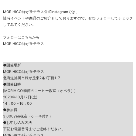
MORIHICO.緑が丘テラス公式Instagramでは、
随時イベントや商品のご紹介もしておりますので、ぜひフォローしてチェック
してみてください。
フォローはこちらから
MORIHICO.緑が丘テラス
●開催場所
MORIHICO.緑が丘テラス
北海道旭川市緑が丘東2条1丁目1-7
●開催日時
[MORIHICO.季節のコーヒー教室（オペラ）]
2020年10月17日(土)
14：00 – 16：00
●参加費
3,000yen税込（ケーキ付き）
●お申し込み方法
下記お電話番号までご連絡ください。
MORIHICO.緑が丘テラス