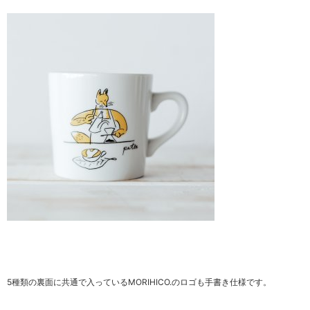
5種類の裏面に共通で入っているMORIHICO.のロゴも手書き仕様です。