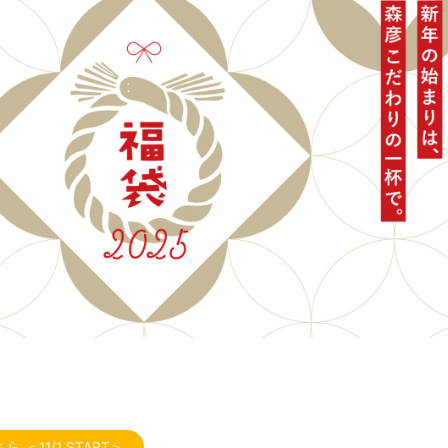
＜11/1 START＞