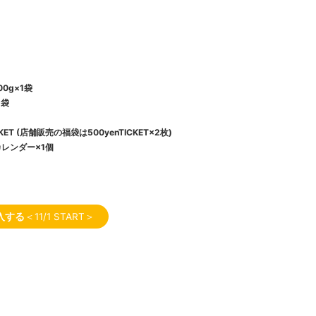
0g×1袋
1袋
ET (店舗販売の福袋は500yenTICKET×2枚)
ルカレンダー×1個
入する
＜11/1 START＞