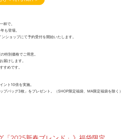
一杯で。
が今年も登場。
ラインショップにて予約受付を開始いたします。
一度の特別価格でご用意。
お届けします。
すすめです。
イント10倍を実施。
ップバッグ3枚」をプレゼント。（SHOP限定福袋、MA限定福袋を除く）
「2025新春ブレンド」》福袋限定