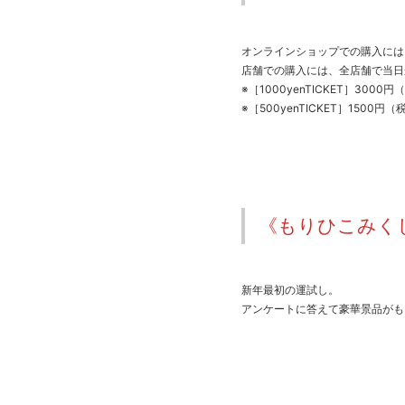
オンラインショップでの購入には、次
店舗での購入には、全店舗で当日から
※［1000yenTICKET］30
※［500yenTICKET］150
《もりひこみく
新年最初の運試し。
アンケートに答えて豪華景品がも