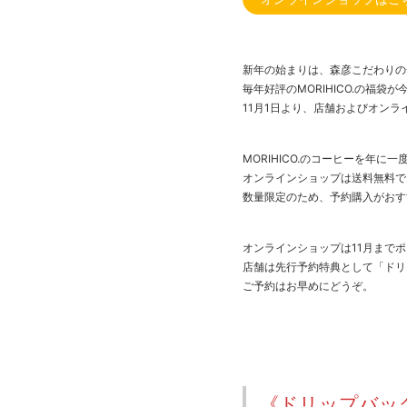
新年の始まりは、森彦こだわりの
毎年好評のMORIHICO.の福袋
11月1日より、店舗およびオン
MORIHICO.のコーヒーを年に
オンラインショップは送料無料で
数量限定のため、予約購入がおす
オンラインショップは11月までポ
店舗は先行予約特典として「ドリ
ご予約はお早めにどうぞ。
《ドリップバッグ