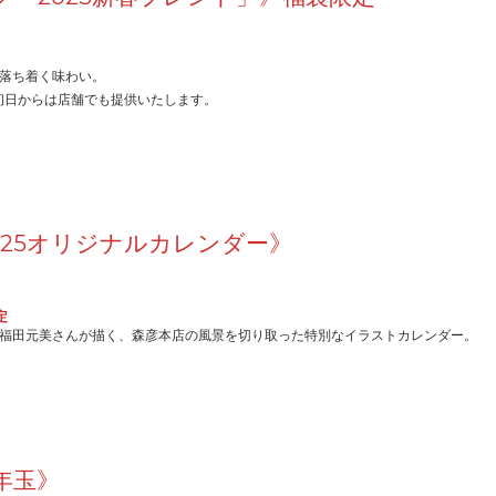
落ち着く味わい。
業初日からは店舗でも提供いたします。
.2025オリジナルカレンダー》
定
福田元美さんが描く、森彦本店の風景を切り取った特別なイラストカレンダー。
年玉》