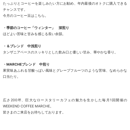
たっぷりとコーヒーを楽しみたい方にお勧め、年内最後のオトクに購入できる
チャンスです。
今月のコーヒー豆はこちら。
・季節のコーヒー「ウィンター」 深煎り
ほどよい苦味と甘みを感じる長い余韻。
・＆ブレンド 中浅煎り
タンザニアベースのスッキリとした飲み口と優しい甘み、華やかな香り。
・MARCHEブレンド 中煎り
果実味あふれる甘酸っぱい風味とグレープフルーツのような苦味、なめらかな
口当たり。
広さ200坪、巨大なロースタリーカフェの魅力を生かした毎月1回開催の
WEEKEND COFFEE MARCHE。
皆さまのご来店をお待ちしております。