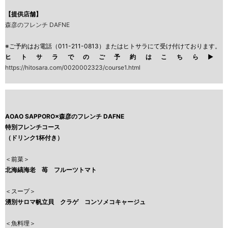
【提供店舗】
森彦のフレンチ DAFNE
※ご予約はお電話（011-211-0813）またはヒトサラにて受け付けております。
ヒトサラでのご予約はこちら▶︎
https://hitosara.com/0020002323/course1.html
AOAO SAPPORO×森彦のフレンチ DAFNE
特別フレンチコース
（ドリンク1杯付き）
＜前菜＞
北海縞海老 苺 フルーツトマト
＜スープ＞
湧別サロマ帆立貝 クラゲ コンソメコキャージュ
＜魚料理＞