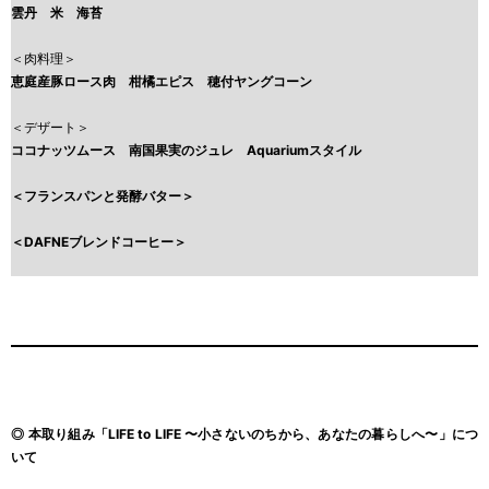
雲丹 米 海苔
＜肉料理＞
恵庭産豚ロース肉 柑橘エピス 穂付ヤングコーン
＜デザート＞
ココナッツムース 南国果実のジュレ Aquariumスタイル
＜フランスパンと発酵バター＞
＜DAFNEブレンドコーヒー＞
◎ 本取り組み「LIFE to LIFE 〜小さないのちから、あなたの暮らしへ〜」につ
いて