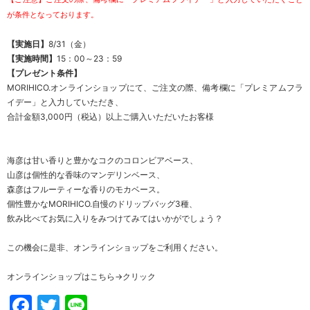
が
条件となっております。
【実施日】
8/31（金）
【実施時間】
15：00～23：59
【プレゼント条件】
MORIHICO.オンラインショップにて、ご注文の際、備考欄に「プレミアムフラ
イデー」と入力していただき、
合計金額3,000円（税込）以上ご購入いただいたお客様
海彦は甘い香りと豊かなコクのコロンビアベース、
山彦は個性的な香味のマンデリンベース、
森彦はフルーティーな香りのモカベース。
個性豊かなMORIHICO.自慢のドリップバッグ3種、
飲み比べてお気に入りをみつけてみてはいかがでしょう？
この機会に是非、オンラインショップをご利用ください。
オンラインショップはこちら→
クリック
Facebook
Twitter
Line