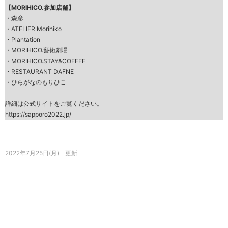
【MORIHICO.参加店舗】
・
森彦
・
ATELIER Morihiko
・
Plantation
・
MORIHICO.藝術劇場
・
MORIHICO.STAY&COFFEE
・
RESTAURANT DAFNE
・
ひらがなのもりひこ
詳細は公式サイトをご覧ください。
https://sapporo2022.jp/
2022年7月25日(月) 更新