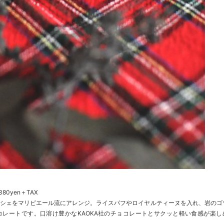
0yen＋TAX
シェをマリピエール流にアレンジ。ライスパフやロイヤルティーヌを入れ、岩のゴ
レートです。口溶け豊かなKAOKA社のチョコレートとサクッと軽い食感が楽し