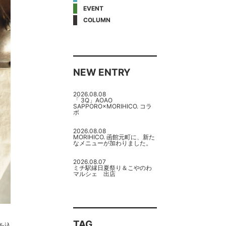
EVENT
COLUMN
NEW ENTRY
2026.08.08
「 3Q」AOAO
SAPPORO×MORIHICO. コラ
ボ
2026.08.08
MORIHICO. 函館元町に、新た
なメニューが加わりました。
2026.08.07
ミチ駅縁日夏祭り＆こやのわ
マルシェ 出店
TAG
を込