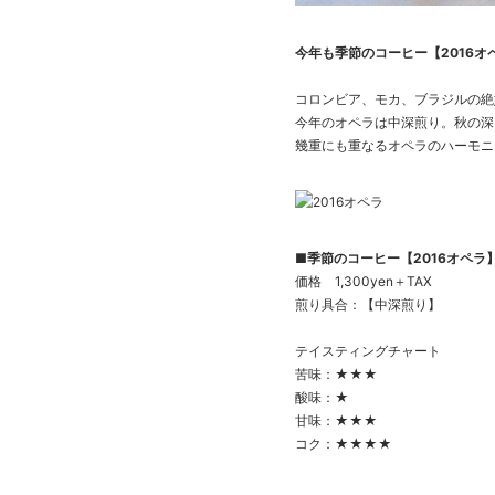
今年も季節のコーヒー【2016オ
コロンビア、モカ、ブラジルの絶
今年のオペラは中深煎り。秋の深
幾重にも重なるオペラのハーモニ
■季節のコーヒー【2016オペラ】
価格 1,300yen＋TAX
煎り具合：【中深煎り】
テイスティングチャート
苦味：★★★
酸味：★
甘味：★★★
コク：★★★★