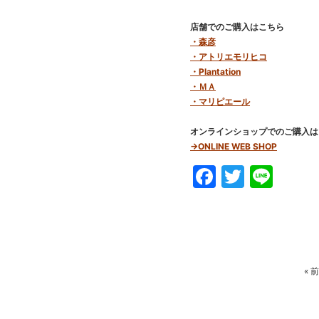
店舗でのご購入はこちら
・森彦
・アトリエモリヒコ
・Plantation
・ＭＡ
・マリピエール
オンラインショップでのご購入は
→ONLINE WEB SHOP
Faceboo
Twitte
Line
«
前