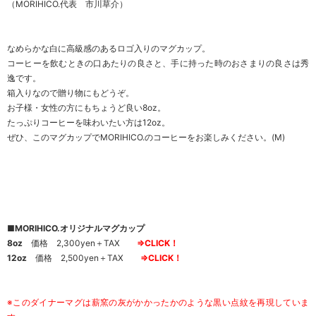
（MORIHICO.代表 市川草介）
なめらかな白に高級感のあるロゴ入りのマグカップ。
コーヒーを飲むときの口あたりの良さと、手に持った時のおさまりの良さは秀
逸です。
箱入りなので贈り物にもどうぞ。
お子様・女性の方にもちょうど良い8oz。
たっぷりコーヒーを味わいたい方は12oz。
ぜひ、このマグカップでMORIHICO.のコーヒーをお楽しみください。(M)
■MORIHICO.オリジナルマグカップ
8oz
価格 2,300yen＋TAX
⇒
CLICK！
12oz
価格 2,500yen＋TAX
⇒
CLICK！
※このダイナーマグは薪窯の灰がかかったかのような黒い点紋を再現していま