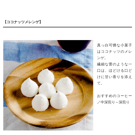
【ココナッツメレンゲ】
真っ白可憐な小菓子
はココナッツのメレ
ンゲ。
繊細な蕾のような一
口は、ほどける口ど
けに甘い香りを添え
て。
おすすめのコーヒー
／中深煎り～深煎り