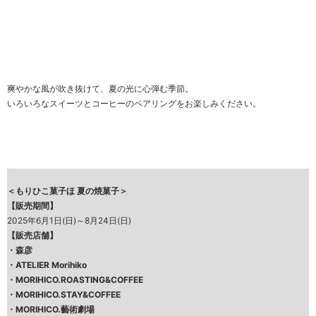
爽やかな風が吹き抜けて、夏の光に心弾む季節。
いろいろなスイーツとコーヒーのペアリングをお楽しみください。
＜もりひこ菓子ほ
夏
の焼菓子＞
【販売期間】
2025年6月1日(日)～8月24日(日)
【販売店舗】
・
森彦
・
ATELIER Morihiko
・
MORIHICO.ROASTING&COFFEE
・
MORIHICO.STAY&COFFEE
・
MORIHICO.藝術劇場