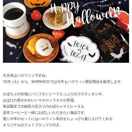
今月末はハロウィンですね。
10/6（土）から、MORIHICO.では今年もハロウィン限定商品を販売します。
かぼちゃの生地にパンプキンシードたっぷりのフロランタンや、
おばけの形がかわいいマカロンラスクが登場。
単品限定で大納言小豆入りのかぼちゃマドレーヌも
是非コーヒーと一緒にお試しいただきたい逸品です。
更に今年のセットにはハロウィン気分をちょっぴり盛り上げてくれる
オリジナルのフォトプロップス付き。