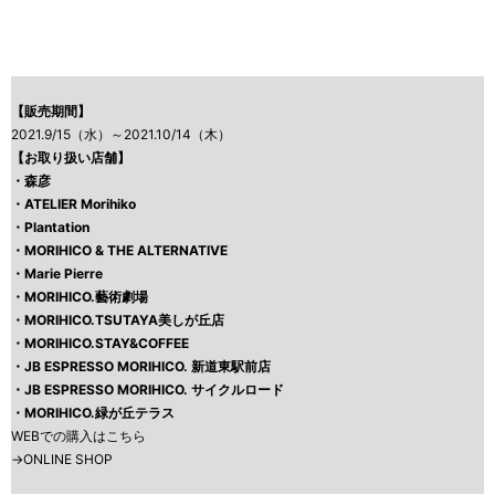
【販売期間】
2021.9/15（水）～2021.10/14（木）
【お取り扱い店舗】
・
森彦
・
ATELIER Morihiko
・
Plantation
・
MORIHICO & THE ALTERNATIVE
・
Marie Pierre
・
MORIHICO.藝術劇場
・
MORIHICO.TSUTAYA美しが丘店
・
MORIHICO.STAY&COFFEE
・
JB ESPRESSO MORIHICO. 新道東駅前店
・
JB ESPRESSO MORIHICO. サイクルロード
・
MORIHICO.緑が丘テラス
WEBでの購入はこちら
→
ONLINE SHOP