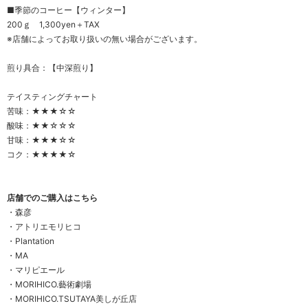
■季節のコーヒー【ウィンター】
200ｇ 1,300yen＋TAX
※店舗によってお取り扱いの無い場合がございます。
煎り具合：【中深煎り】
テイスティングチャート
苦味：★★★☆☆
酸味：★★☆☆☆
甘味：★★★☆☆
コク：★★★★☆
店舗でのご購入はこちら
・
森彦
・
アトリエモリヒコ
・
Plantation
・
MA
・
マリピエール
・
MORIHICO.藝術劇場
・
MORIHICO.TSUTAYA美しが丘店