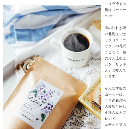
―リラ冷えの
街はコーヒー
の街―
春の訪れが遅
い北海道では
リラ（ライラ
ック）の花咲
くころに、急
に冷え込むこ
とを「リラ冷
え」と呼んで
います。
そんな季節の
コーヒーは、
リラの花びら
の枚数と同じ
4 種の豆をブ
レンド。
エチオピアの