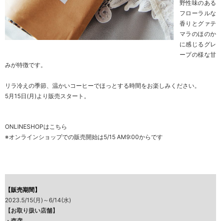
野性味のある
フローラルな
香りとグァテ
マラのほのか
に感じるグレ
ープの様な甘
みが特徴です。
リラ冷えの季節、温かいコーヒーでほっとする時間をお楽しみください。
5月15日(月)より販売スタート。
ONLINESHOPは
こちら
※オンラインショップでの販売開始は5/15 AM9:00からです
【販売期間】
2023.5/15(月)～6/14(水)
【お取り扱い店舗】
・
森彦